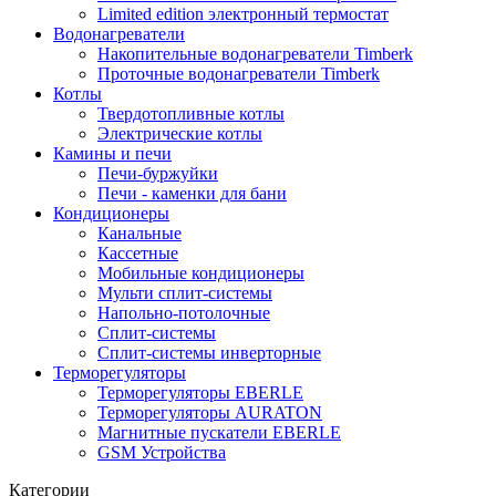
Limited edition электронный термостат
Водонагреватели
Накопительные водонагреватели Timberk
Проточные водонагреватели Timberk
Котлы
Твердотопливные котлы
Электрические котлы
Камины и печи
Печи-буржуйки
Печи - каменки для бани
Кондиционеры
Канальные
Кассетные
Мобильные кондиционеры
Мульти сплит-системы
Напольно-потолочные
Сплит-системы
Сплит-системы инверторные
Терморегуляторы
Терморегуляторы EBERLE
Терморегуляторы AURATON
Магнитные пускатели EBERLE
GSM Устройства
Категории