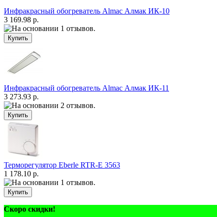
Инфракрасный обогреватель Almac Алмак ИК-10
3 169.98 р.
Инфракрасный обогреватель Almac Алмак ИК-11
3 273.93 р.
Терморегулятор Eberle RTR-E 3563
1 178.10 р.
Скоро скидки!