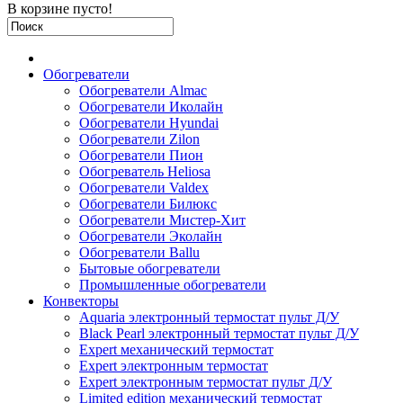
В корзине пусто!
Обогреватели
Обогреватели Almac
Обогреватели Иколайн
Обогреватели Hyundai
Обогреватели Zilon
Обогреватели Пион
Обогреватель Heliosa
Обогреватели Valdex
Обогреватели Билюкс
Обогреватели Мистер-Хит
Обогреватели Эколайн
Обогреватели Ballu
Бытовые обогреватели
Промышленные обогреватели
Конвекторы
Aquaria электронный термостат пульт Д/У
Black Pearl электронный термостат пульт Д/У
Expert механический термостат
Expert электронным термостат
Expert электронным термостат пульт Д/У
Limited edition механический термостат