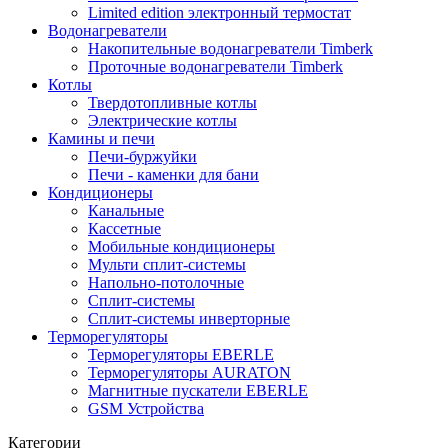
Limited edition электронный термостат
Водонагреватели
Накопительные водонагреватели Timberk
Проточные водонагреватели Timberk
Котлы
Твердотопливные котлы
Электрические котлы
Камины и печи
Печи-буржуйки
Печи - каменки для бани
Кондиционеры
Канальные
Кассетные
Мобильные кондиционеры
Мульти сплит-системы
Напольно-потолочные
Сплит-системы
Сплит-системы инверторные
Терморегуляторы
Терморегуляторы EBERLE
Терморегуляторы AURATON
Магнитные пускатели EBERLE
GSM Устройства
Категории