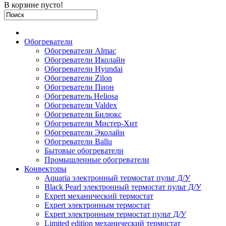
В корзине пусто!
Обогреватели
Обогреватели Almac
Обогреватели Иколайн
Обогреватели Hyundai
Обогреватели Zilon
Обогреватели Пион
Обогреватель Heliosa
Обогреватели Valdex
Обогреватели Билюкс
Обогреватели Мистер-Хит
Обогреватели Эколайн
Обогреватели Ballu
Бытовые обогреватели
Промышленные обогреватели
Конвекторы
Aquaria электронный термостат пульт Д/У
Black Pearl электронный термостат пульт Д/У
Expert механический термостат
Expert электронным термостат
Expert электронным термостат пульт Д/У
Limited edition механический термостат