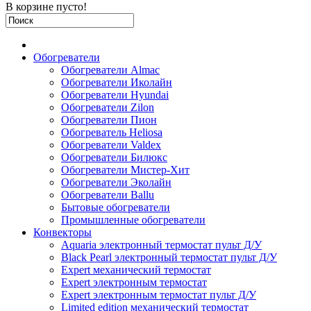
В корзине пусто!
Обогреватели
Обогреватели Almac
Обогреватели Иколайн
Обогреватели Hyundai
Обогреватели Zilon
Обогреватели Пион
Обогреватель Heliosa
Обогреватели Valdex
Обогреватели Билюкс
Обогреватели Мистер-Хит
Обогреватели Эколайн
Обогреватели Ballu
Бытовые обогреватели
Промышленные обогреватели
Конвекторы
Aquaria электронный термостат пульт Д/У
Black Pearl электронный термостат пульт Д/У
Expert механический термостат
Expert электронным термостат
Expert электронным термостат пульт Д/У
Limited edition механический термостат