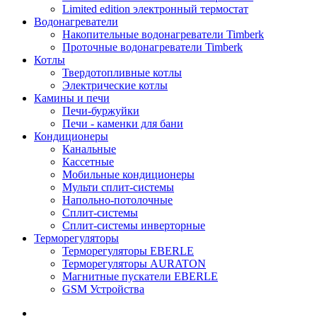
Limited edition электронный термостат
Водонагреватели
Накопительные водонагреватели Timberk
Проточные водонагреватели Timberk
Котлы
Твердотопливные котлы
Электрические котлы
Камины и печи
Печи-буржуйки
Печи - каменки для бани
Кондиционеры
Канальные
Кассетные
Мобильные кондиционеры
Мульти сплит-системы
Напольно-потолочные
Сплит-системы
Сплит-системы инверторные
Терморегуляторы
Терморегуляторы EBERLE
Терморегуляторы AURATON
Магнитные пускатели EBERLE
GSM Устройства