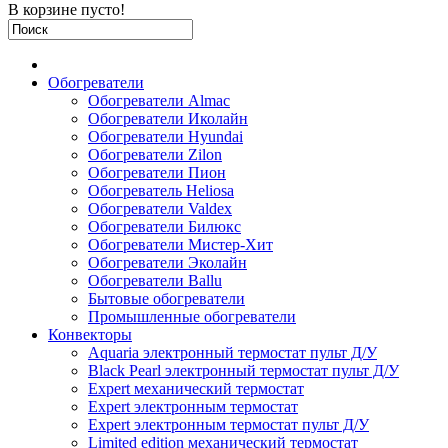
В корзине пусто!
Обогреватели
Обогреватели Almac
Обогреватели Иколайн
Обогреватели Hyundai
Обогреватели Zilon
Обогреватели Пион
Обогреватель Heliosa
Обогреватели Valdex
Обогреватели Билюкс
Обогреватели Мистер-Хит
Обогреватели Эколайн
Обогреватели Ballu
Бытовые обогреватели
Промышленные обогреватели
Конвекторы
Aquaria электронный термостат пульт Д/У
Black Pearl электронный термостат пульт Д/У
Expert механический термостат
Expert электронным термостат
Expert электронным термостат пульт Д/У
Limited edition механический термостат