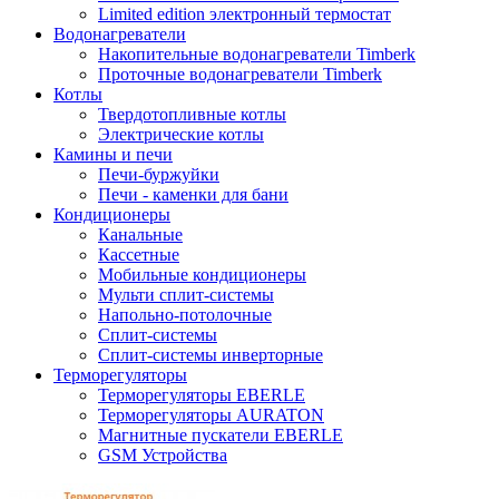
Limited edition электронный термостат
Водонагреватели
Накопительные водонагреватели Timberk
Проточные водонагреватели Timberk
Котлы
Твердотопливные котлы
Электрические котлы
Камины и печи
Печи-буржуйки
Печи - каменки для бани
Кондиционеры
Канальные
Кассетные
Мобильные кондиционеры
Мульти сплит-системы
Напольно-потолочные
Сплит-системы
Сплит-системы инверторные
Терморегуляторы
Терморегуляторы EBERLE
Терморегуляторы AURATON
Магнитные пускатели EBERLE
GSM Устройства