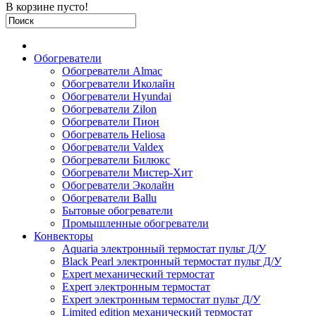
В корзине пусто!
Обогреватели
Обогреватели Almac
Обогреватели Иколайн
Обогреватели Hyundai
Обогреватели Zilon
Обогреватели Пион
Обогреватель Heliosa
Обогреватели Valdex
Обогреватели Билюкс
Обогреватели Мистер-Хит
Обогреватели Эколайн
Обогреватели Ballu
Бытовые обогреватели
Промышленные обогреватели
Конвекторы
Aquaria электронный термостат пульт Д/У
Black Pearl электронный термостат пульт Д/У
Expert механический термостат
Expert электронным термостат
Expert электронным термостат пульт Д/У
Limited edition механический термостат