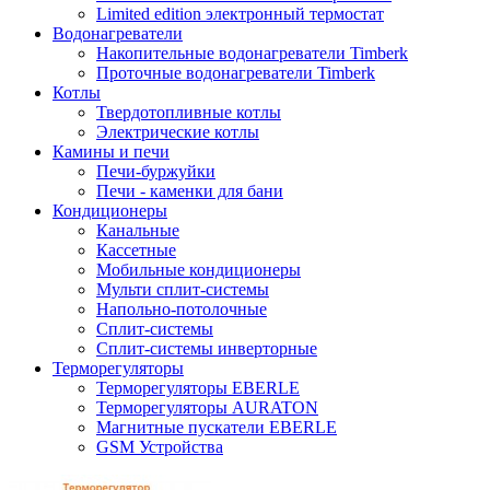
Limited edition электронный термостат
Водонагреватели
Накопительные водонагреватели Timberk
Проточные водонагреватели Timberk
Котлы
Твердотопливные котлы
Электрические котлы
Камины и печи
Печи-буржуйки
Печи - каменки для бани
Кондиционеры
Канальные
Кассетные
Мобильные кондиционеры
Мульти сплит-системы
Напольно-потолочные
Сплит-системы
Сплит-системы инверторные
Терморегуляторы
Терморегуляторы EBERLE
Терморегуляторы AURATON
Магнитные пускатели EBERLE
GSM Устройства