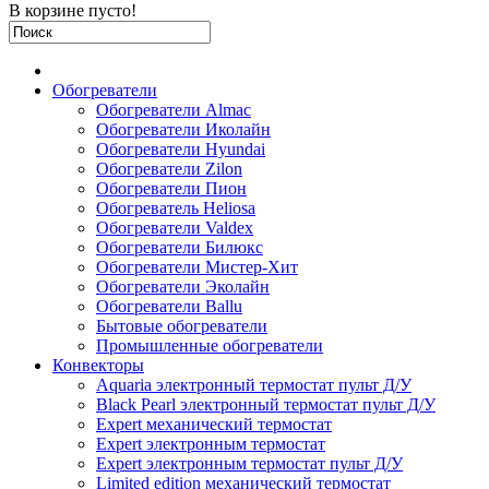
В корзине пусто!
Обогреватели
Обогреватели Almac
Обогреватели Иколайн
Обогреватели Hyundai
Обогреватели Zilon
Обогреватели Пион
Обогреватель Heliosa
Обогреватели Valdex
Обогреватели Билюкс
Обогреватели Мистер-Хит
Обогреватели Эколайн
Обогреватели Ballu
Бытовые обогреватели
Промышленные обогреватели
Конвекторы
Aquaria электронный термостат пульт Д/У
Black Pearl электронный термостат пульт Д/У
Expert механический термостат
Expert электронным термостат
Expert электронным термостат пульт Д/У
Limited edition механический термостат