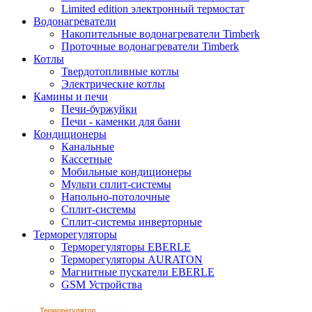
Limited edition электронный термостат
Водонагреватели
Накопительные водонагреватели Timberk
Проточные водонагреватели Timberk
Котлы
Твердотопливные котлы
Электрические котлы
Камины и печи
Печи-буржуйки
Печи - каменки для бани
Кондиционеры
Канальные
Кассетные
Мобильные кондиционеры
Мульти сплит-системы
Напольно-потолочные
Сплит-системы
Сплит-системы инверторные
Терморегуляторы
Терморегуляторы EBERLE
Терморегуляторы AURATON
Магнитные пускатели EBERLE
GSM Устройства